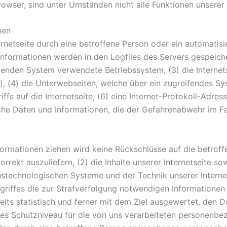
wser, sind unter Umständen nicht alle Funktionen unserer I
nen
ternetseite durch eine betroffene Person oder ein automati
Informationen werden in den Logfiles des Servers gespeich
enden System verwendete Betriebssystem, (3) die Internets
), (4) die Unterwebseiten, welche über ein zugreifendes Sy
fs auf die Internetseite, (6) eine Internet-Protokoll-Adress
che Daten und Informationen, die der Gefahrenabwehr im Fa
formationen ziehen wird keine Rückschlüsse auf die betrof
korrekt auszuliefern, (2) die Inhalte unserer Internetseite s
nstechnologischen Systeme und der Technik unserer Interne
griffes die zur Strafverfolgung notwendigen Informationen
its statistisch und ferner mit dem Ziel ausgewertet, den 
les Schutzniveau für die von uns verarbeiteten personenb